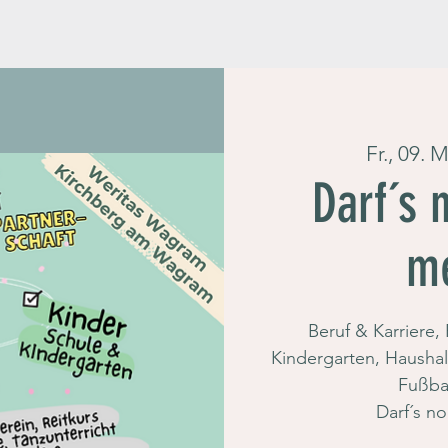
Fr., 09. 
Darf´s 
me
Beruf & Karriere,
Kindergarten, Haushal
Fußbal
Darf´s no