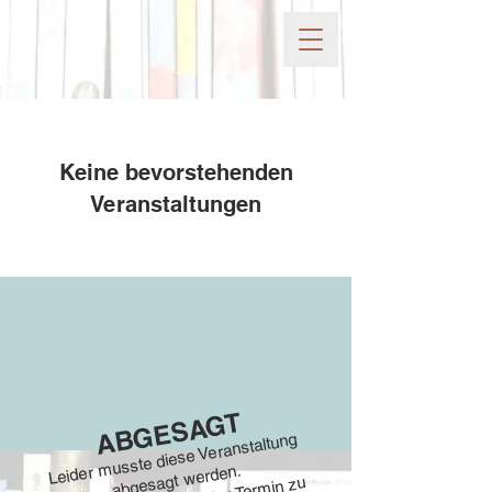
Keine bevorstehenden
Veranstaltungen
ABGESAGT
musste diese Veranstaltung
Leider
abgesagt werden.