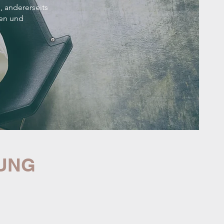
, andererseits
hen und
TUNG