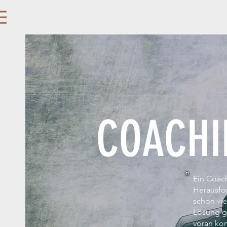
COACHI
Ein Coac
Herausfo
schon vie
Lösung g
voran kom