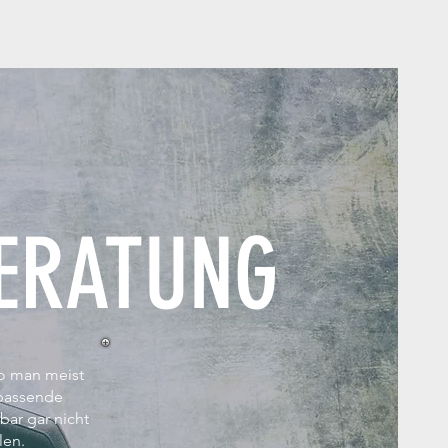
BERATUNG
Wo man meist
 passende
ar gar nicht
len.