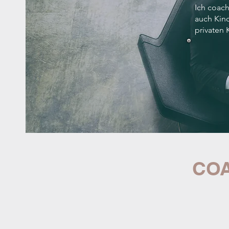
Ich coach
auch Kin
privaten 
COA