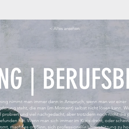
< Alles ansehen
NG | BERUFS
hing nimmt man immer dann in Anspruch, wenn man vor einer
rderung steht, die man (im Moment) selbst nicht lösen kann. 
l probiert und viel nachgedacht, aber trotzdem noch nicht die
efunden hat. Wenn man sich immer im Kreis dreht, oder scheinb
mt, macht es oft Sinn, sich professionelle Unterstützung zu ho