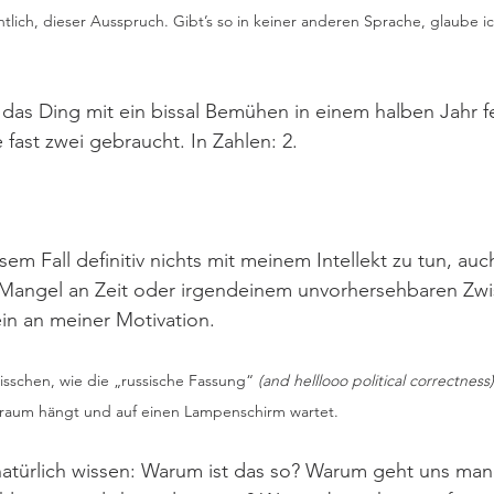
ntlich, dieser Ausspruch. Gibt’s so in keiner anderen Sprache, glaube ic
 das Ding mit ein bissal Bemühen in einem halben Jahr f
fast zwei gebraucht. In Zahlen: 2. 
sem Fall definitiv nichts mit meinem Intellekt zu tun, auc
 Mangel an Zeit oder irgendeinem unvorhersehbaren Zwis
ein an meiner Motivation. 
bisschen, wie die „russische Fassung“
 (and helllooo political correctness)
lraum hängt und auf einen Lampenschirm wartet.
 natürlich wissen: Warum ist das so? Warum geht uns ma