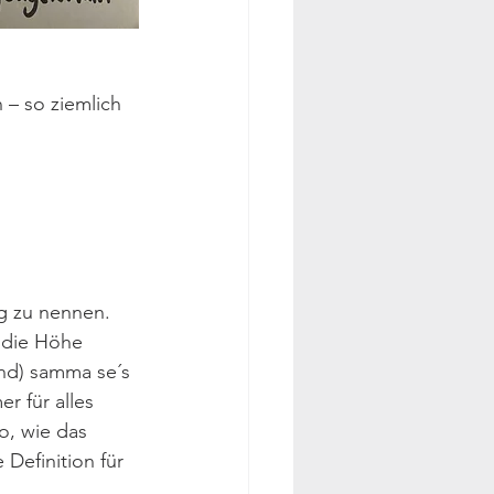
 – so ziemlich 
g zu nennen. 
 die Höhe 
ind) samma se´s 
r für alles 
o, wie das 
Definition für 