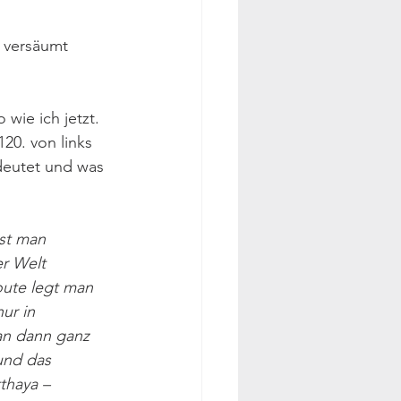
 versäumt 
wie ich jetzt. 
20. von links 
deutet und was 
ist man 
er Welt 
oute legt man 
ur in 
an dann ganz 
und das 
thaya – 