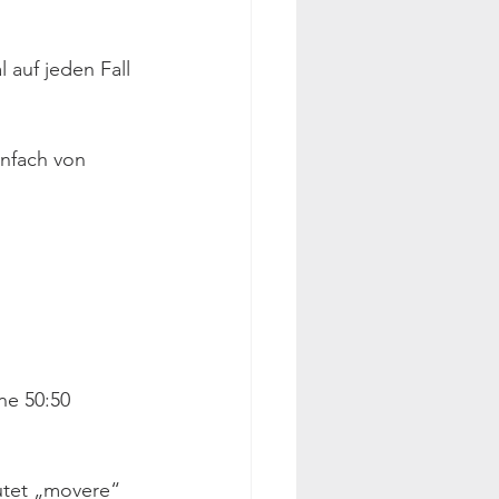
auf jeden Fall 
nfach von 
ne 50:50 
utet „movere“ 