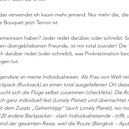
 das verwendet eh kaum mehr jemand. Nur mehr die, die
Bouquet jetzt Terroir ist.  
emeinsam haben? Jeder redet darüber, oder schreibt. So 
n übergebliebenen Freunde, ist mir total zuwider! Die 1
ch darüber redet (oder schreibt), was Prokrastination be
gen tut. 
rgendwie an meine Individualreisen. Als Frau von Welt re
ackpack (Rucksack) an einen total ausgefallenen Ort dies
sucht sich die Flüge selbst zusammen (checkfelix). Die R
ch ganz individuell fest (Lonely Planet) und übernachtet n
it dem Zusatz „Geheimtipp“ (auch Lonely Planet), wo m
20 andere Backpacker - slash Individualreisende - trifft, 
nd der gesamten Reise, weil die Route (Bangkok – Ayut