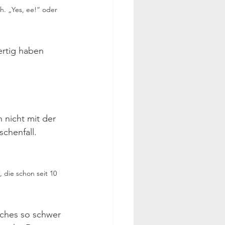
h. „Yes, ee!“ oder 
ertig haben 
h nicht mit der 
chenfall.
, 
die schon seit 10 
nches so schwer 