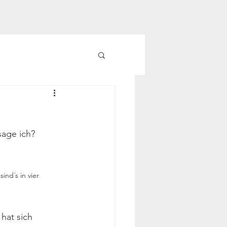
sage ich? 
nd´s in vier 
hat sich 