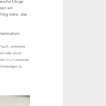
manche Dinge 
ben wir 
htig wäre, das 
stination. 
…] auch „extremes 
nns oder durch 
ter 
Druck
 zustande 
ll erledigen zu 