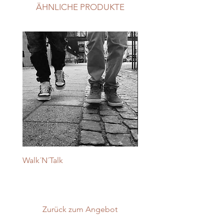
ÄHNLICHE PRODUKTE
Walk´N´Talk
Kinder, Teens & andere
Herausforderungen
Zurück zum Angebot