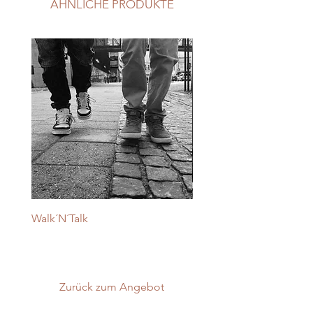
ÄHNLICHE PRODUKTE
Walk´N´Talk
Kinder, Teens & andere
Herausforderungen
Zurück zum Angebot